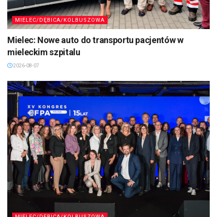
MIELEC/DĘBICA/KOLBUSZOWA
Mielec: Nowe auto do transportu pacjentów w
mieleckim szpitalu
2026-08-07
MIELEC/DĘBICA/KOLBUSZOWA