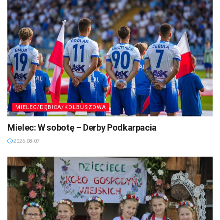
MIELEC/DĘBICA/KOLBUSZOWA
Mielec: W sobotę – Derby Podkarpacia
2026-08-07