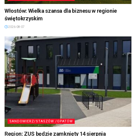
Włostów: Wielka szansa dla biznesu w regionie
świętokrzyskim
2026-08-07
SANDOMIERZ/STASZÓW /OPATÓW
Region: ZUS będzie zamknięty 14 sierpnia