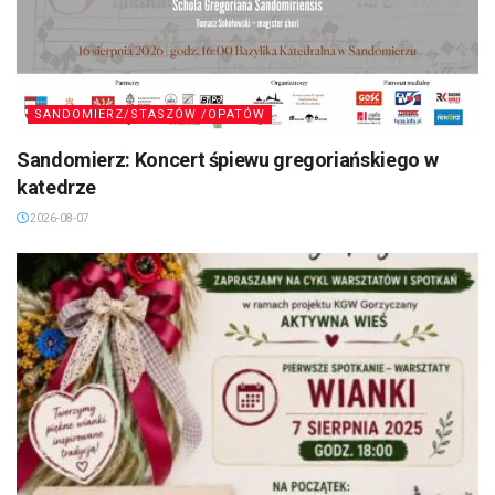
SANDOMIERZ/STASZÓW /OPATÓW
Sandomierz: Koncert śpiewu gregoriańskiego w
katedrze
2026-08-07