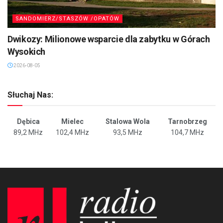
SANDOMIERZ/STASZÓW /OPATÓW
Dwikozy: Milionowe wsparcie dla zabytku w Górach
Wysokich
2026-08-05
Słuchaj Nas:
Dębica
Mielec
Stalowa Wola
Tarnobrzeg
89,2 MHz
102,4 MHz
93,5 MHz
104,7 MHz