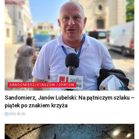
SANDOMIERZ/STASZÓW /OPATÓW
Sandomierz, Janów Lubelski: Na pątniczym szlaku –
piątek po znakiem krzyża
2026-08-06