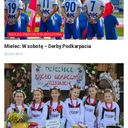
MIELEC/DĘBICA/KOLBUSZOWA
Mielec: W sobotę – Derby Podkarpacia
2026-08-07