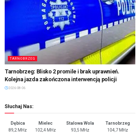
TARNOBRZEG
Tarnobrzeg: Blisko 2 promile i brak uprawnień.
Kolejna jazda zakończona interwencją policji
2026-08-06
Słuchaj Nas:
Dębica
Mielec
Stalowa Wola
Tarnobrzeg
89,2 MHz
102,4 MHz
93,5 MHz
104,7 MHz