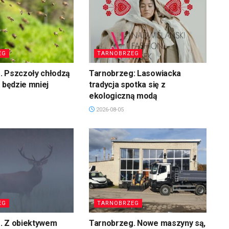
EG
TARNOBRZEG
. Pszczoły chłodzą
Tarnobrzeg: Lasowiacka
u będzie mniej
tradycja spotka się z
ekologiczną modą
2026-08-05
EG
TARNOBRZEG
. Z obiektywem
Tarnobrzeg. Nowe maszyny są,