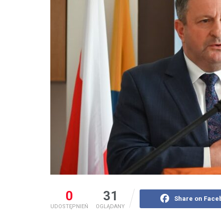
0
31
Share on Face
UDOSTĘPNIEŃ
OGLĄDANY