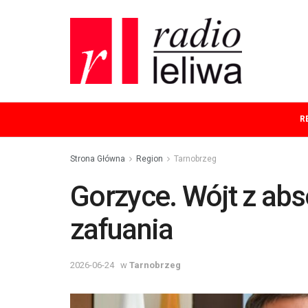
R
Strona Główna
Region
Tarnobrzeg
Gorzyce. Wójt z ab
zafuania
2026-06-24
w
Tarnobrzeg