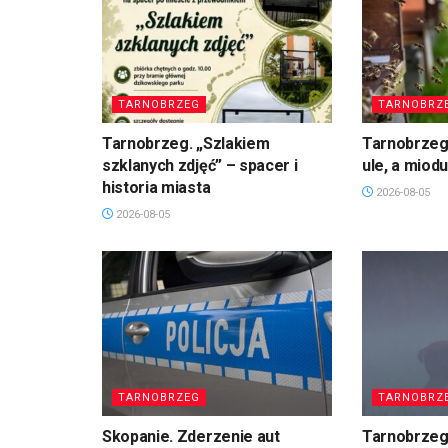
TARNOBRZEG
TARNOBRZ
Tarnobrzeg. „Szlakiem
Tarnobrzeg
szklanych zdjęć” – spacer i
ule, a miod
historia miasta
2026-08-05
2026-08-05
TARNOBRZEG
TARNOBRZ
Skopanie. Zderzenie aut
Tarnobrzeg