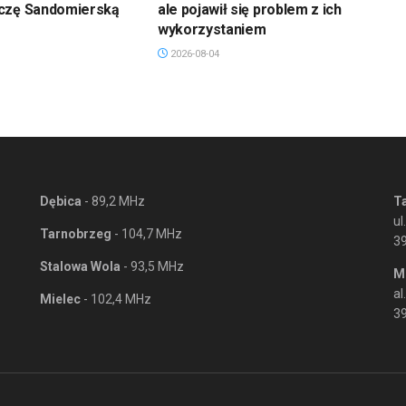
czę Sandomierską
ale pojawił się problem z ich
wykorzystaniem
2026-08-04
Dębica
- 89,2 MHz
T
ul
Tarnobrzeg
- 104,7 MHz
3
Stalowa Wola
- 93,5 MHz
M
al
Mielec
- 102,4 MHz
39