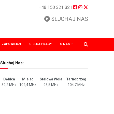
+48 158 321 321
SŁUCHAJ NAS
ZAPOWIEDZI
GIEŁDA PRACY
O NAS
Słuchaj Nas:
Dębica
Mielec
Stalowa Wola
Tarnobrzeg
89,2 MHz
102,4 MHz
93,5 MHz
104,7 MHz