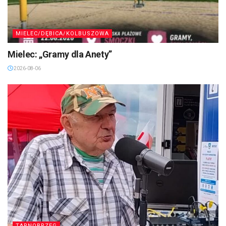
MIELEC/DĘBICA/KOLBUSZOWA
Mielec: „Gramy dla Anety”
2026-08-06
TARNOBRZEG