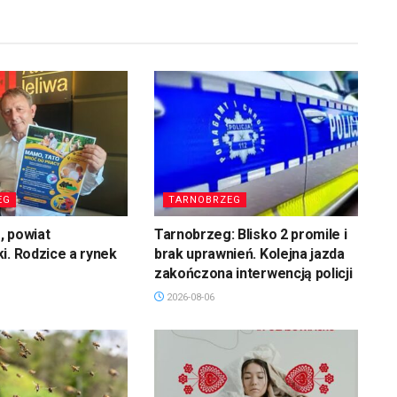
EG
TARNOBRZEG
, powiat
Tarnobrzeg: Blisko 2 promile i
i. Rodzice a rynek
brak uprawnień. Kolejna jazda
zakończona interwencją policji
2026-08-06