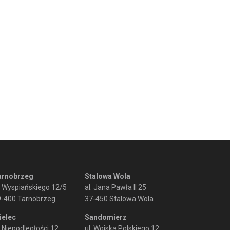
arnobrzeg
Stalowa Wola
. Wyspiańskiego 12/5
al. Jana Pawła II 25
9-400 Tarnobrzeg
37-450 Stalowa Wola
ielec
Sandomierz
. Niepodległości 12
ul. Wojska Polskiego 12