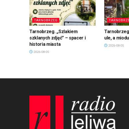
TARNOBRZEG
TARNOBRZ
Tarnobrzeg. „Szlakiem
Tarnobrzeg
szklanych zdjęć” – spacer i
ule, a miod
historia miasta
2026-08-05
2026-08-05