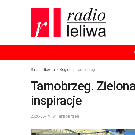
R
Strona Główna
Region
Tarnobrzeg
Tarnobrzeg. Zielon
inspiracje
2026-05-19
w
Tarnobrzeg