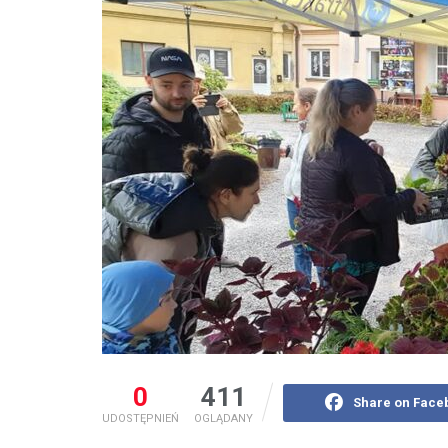
0
411
Share on Face
UDOSTĘPNIEŃ
OGLĄDANY