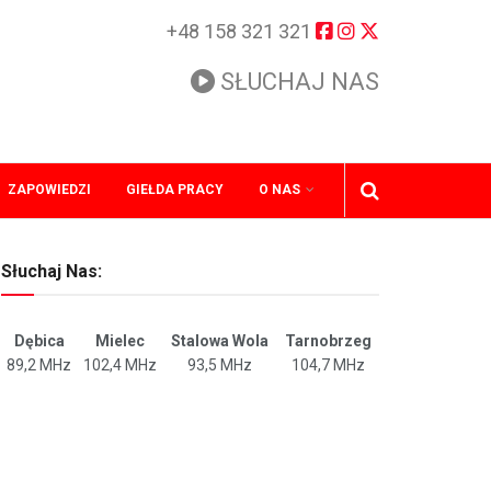
+48 158 321 321
SŁUCHAJ NAS
ZAPOWIEDZI
GIEŁDA PRACY
O NAS
Słuchaj Nas:
Dębica
Mielec
Stalowa Wola
Tarnobrzeg
89,2 MHz
102,4 MHz
93,5 MHz
104,7 MHz