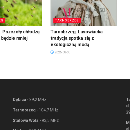
EG
TARNOBRZEG
. Pszczoły chłodzą
Tarnobrzeg: Lasowiacka
u będzie mniej
tradycja spotka się z
ekologiczną modą
2026-08-05
Dębica
- 89,2 MHz
T
ul
Tarnobrzeg
- 104,7 MHz
3
Stalowa Wola
- 93,5 MHz
M
al