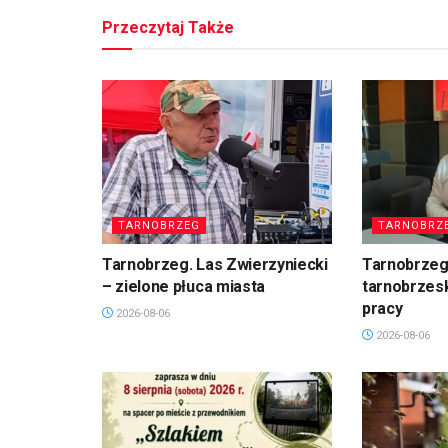
Przeczytaj Także
TARNOBRZEG
TARNOBRZ
Tarnobrzeg. Las Zwierzyniecki
Tarnobrzeg
– zielone płuca miasta
tarnobrzesk
pracy
2026-08-06
2026-08-06