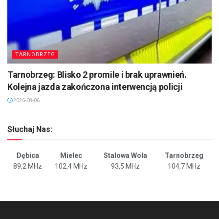
TARNOBRZEG
Tarnobrzeg: Blisko 2 promile i brak uprawnień.
Kolejna jazda zakończona interwencją policji
2026-08-06
Słuchaj Nas:
Dębica
Mielec
Stalowa Wola
Tarnobrzeg
89,2 MHz
102,4 MHz
93,5 MHz
104,7 MHz