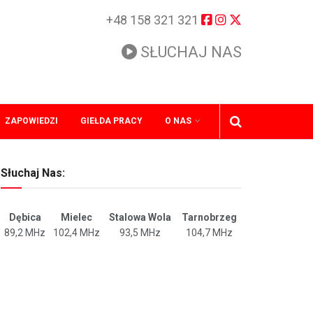
+48 158 321 321
SŁUCHAJ NAS
ZAPOWIEDZI
GIEŁDA PRACY
O NAS
Słuchaj Nas:
Dębica
Mielec
Stalowa Wola
Tarnobrzeg
89,2 MHz
102,4 MHz
93,5 MHz
104,7 MHz