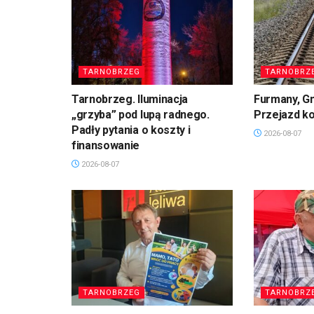
TARNOBRZEG
TARNOBRZ
Tarnobrzeg. Iluminacja
Furmany, G
„grzyba” pod lupą radnego.
Przejazd k
Padły pytania o koszty i
2026-08-07
finansowanie
2026-08-07
TARNOBRZEG
TARNOBRZ