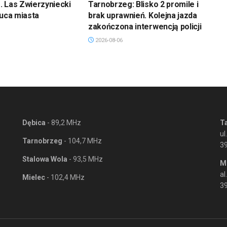
 Las Zwierzyniecki
Tarnobrzeg: Blisko 2 promile i
łuca miasta
brak uprawnień. Kolejna jazda
zakończona interwencją policji
2026-08-06
Dębica
- 89,2 MHz
T
ul
Tarnobrzeg
- 104,7 MHz
3
Stalowa Wola
- 93,5 MHz
M
al
Mielec
- 102,4 MHz
39