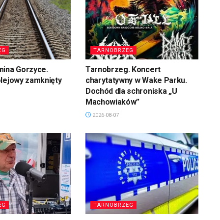
EG
TARNOBRZEG
mina Gorzyce.
Tarnobrzeg. Koncert
olejowy zamknięty
charytatywny w Wake Parku.
Dochód dla schroniska „U
Machowiaków”
2026-08-07
EG
TARNOBRZEG