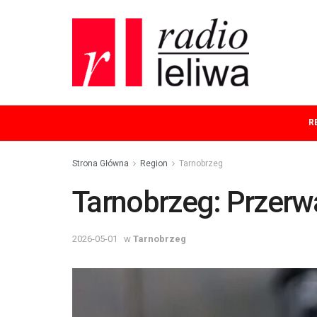
R
Strona Główna
Region
Tarnobrzeg
Tarnobrzeg: Przerw
2026-05-01
w
Tarnobrzeg