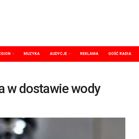
EGION
MUZYKA
AUDYCJE
REKLAMA
GOŚĆ RADIA
a w dostawie wody