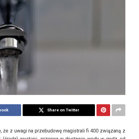
book
Share on Twitter
e, że z uwagi na przebudowę magistrali fi 400 związaną z
26r. (środa) wystąpi przerwa w dostawie wody w godz. od