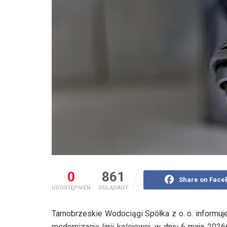
0
861
Share on Face
UDOSTĘPNIEŃ
OGLĄDANY
Tarnobrzeskie Wodociągi Spółka z o. o. informuj
modernizacją linii kolejowej, w dniu 6 maja 20