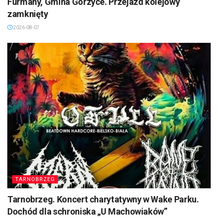
Furmany, Gmina Gorzyce. Przejazd kolejowy
zamknięty
2026-08-07
TARNOBRZEG
Tarnobrzeg. Koncert charytatywny w Wake Parku.
Dochód dla schroniska „U Machowiaków”