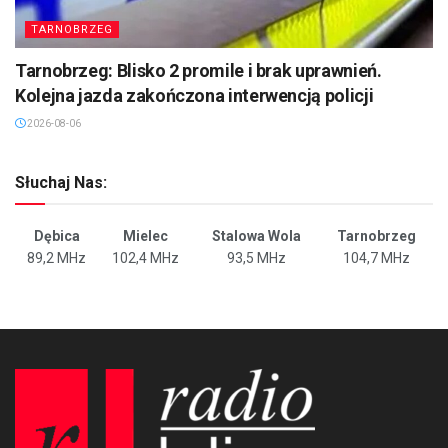
TARNOBRZEG
Tarnobrzeg: Blisko 2 promile i brak uprawnień.
Kolejna jazda zakończona interwencją policji
2026-08-06
Słuchaj Nas:
Dębica
Mielec
Stalowa Wola
Tarnobrzeg
89,2 MHz
102,4 MHz
93,5 MHz
104,7 MHz