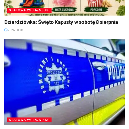
STALOWA WOLA/NISKO
Dzierdziówka: Święto Kapusty w sobotę 8 sierpnia
2026-08-07
STALOWA WOLA/NISKO