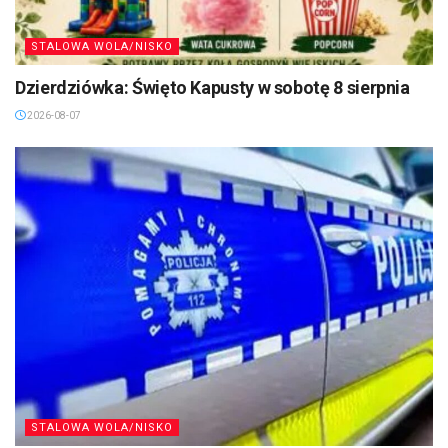
STALOWA WOLA/NISKO
Dzierdziówka: Święto Kapusty w sobotę 8 sierpnia
2026-08-07
STALOWA WOLA/NISKO