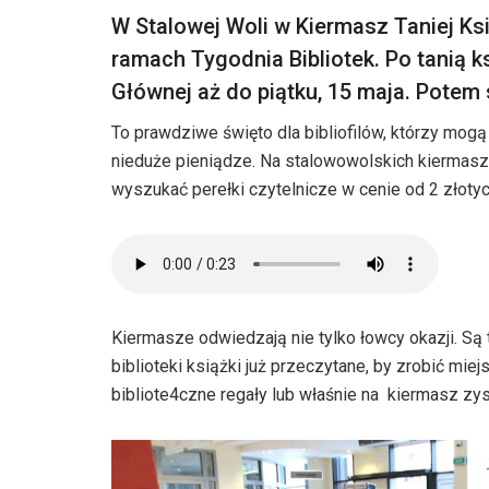
W Stalowej Woli w Kiermasz Taniej Ks
ramach Tygodnia Bibliotek. Po tanią k
Głównej aż do piątku, 15 maja. Potem st
To prawdziwe święto dla bibliofilów, którzy mogą
nieduże pieniądze. Na stalowowolskich kiermasza
wyszukać perełki czytelnicze w cenie od 2 złot
Kiermasze odwiedzają nie tylko łowcy okazji. Są 
biblioteki książki już przeczytane, by zrobić mie
bibliote4czne regały lub właśnie na kiermasz zys