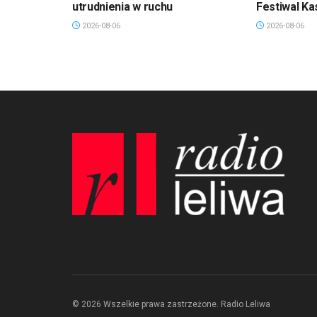
utrudnienia w ruchu
Festiwal Ka
2026-08-06
2026-08-06
© 2026 Wszelkie prawa zastrzeżone. Radio Leliwa