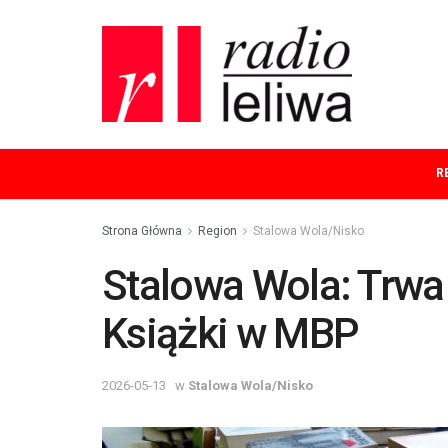
R
Strona Główna
Region
Stalowa Wola/Nisko
Stalowa Wola: Trwa
Książki w MBP
2026-05-13
w
Stalowa Wola/Nisko