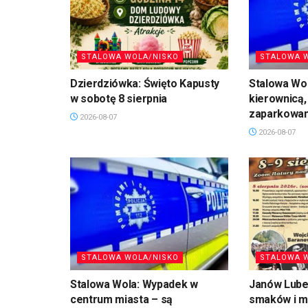
STALOWA WOLA/NISKO
STALOWA 
Dzierdziówka: Święto Kapusty
Stalowa Wol
w sobotę 8 sierpnia
kierownicą,
zaparkowan
2026-08-07
2026-08-07
STALOWA WOLA/NISKO
STALOWA 
Stalowa Wola: Wypadek w
Janów Lubel
centrum miasta – są
smaków i mu