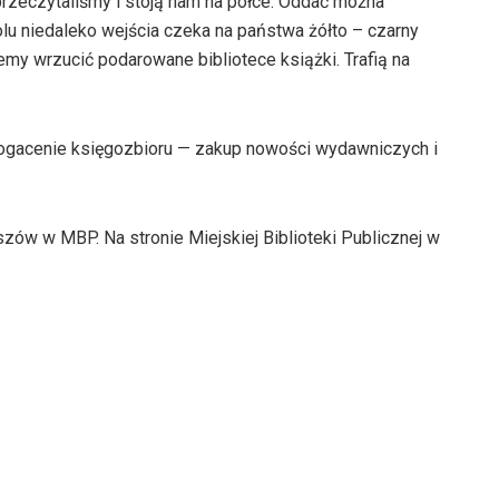
rzeczytaliśmy i stoją nam na półce. Oddać można
olu niedaleko wejścia czeka na państwa żółto – czarny
emy wrzucić podarowane bibliotece książki. Trafią na
ogacenie księgozbioru — zakup nowości wydawniczych i
ów w MBP. Na stronie Miejskiej Biblioteki Publicznej w