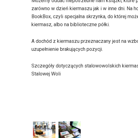
Możemy oddać niepotrzebne nam książki, które p
zarówno w dzień kiermaszu jak i w inne dni. Na h
BookBox, czyli specjalna skrzynka, do której moż
kiermasz, albo na biblioteczne półki.
A dochód z kiermaszu przeznaczany jest na wzb
uzupełnienie brakujących pozycji.
Szczegóły dotyczących stalowowolskich kiermasz
Stalowej Woli