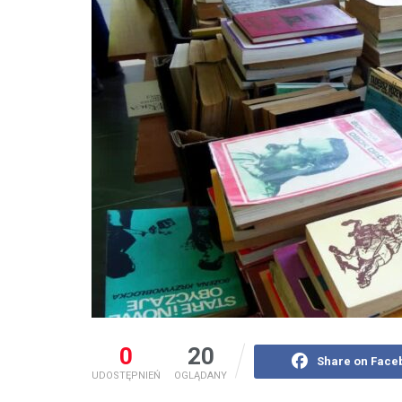
0
20
Share on Face
UDOSTĘPNIEŃ
OGLĄDANY