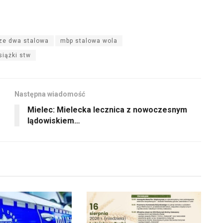
ze dwa stalowa
mbp stalowa wola
siążki stw
Następna wiadomość
Mielec: Mielecka lecznica z nowoczesnym
lądowiskiem…