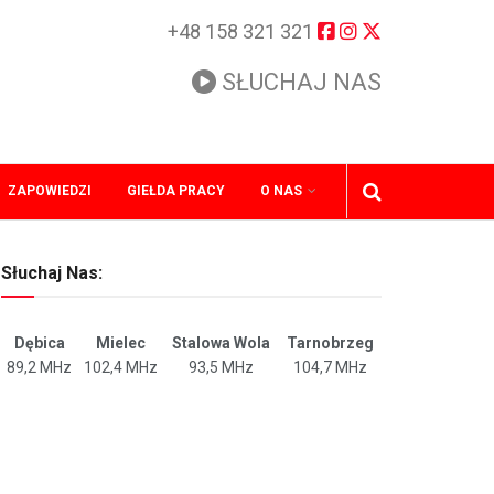
+48 158 321 321
SŁUCHAJ NAS
ZAPOWIEDZI
GIEŁDA PRACY
O NAS
Słuchaj Nas:
Dębica
Mielec
Stalowa Wola
Tarnobrzeg
89,2 MHz
102,4 MHz
93,5 MHz
104,7 MHz