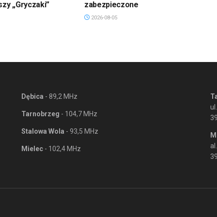
szy „Gryczaki”
zabezpieczone
2026-08-05
Dębica
- 89,2 MHz
T
ul
Tarnobrzeg
- 104,7 MHz
3
Stalowa Wola
- 93,5 MHz
M
al
Mielec
- 102,4 MHz
39