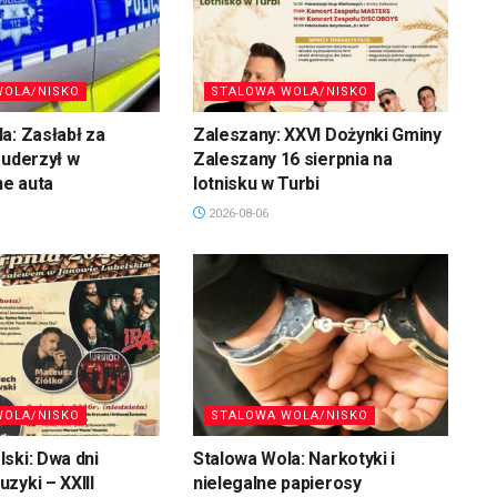
WOLA/NISKO
STALOWA WOLA/NISKO
a: Zasłabł za
Zaleszany: XXVI Dożynki Gminy
 uderzył w
Zaleszany 16 sierpnia na
e auta
lotnisku w Turbi
2026-08-06
WOLA/NISKO
STALOWA WOLA/NISKO
ski: Dwa dni
Stalowa Wola: Narkotyki i
zyki – XXIII
nielegalne papierosy