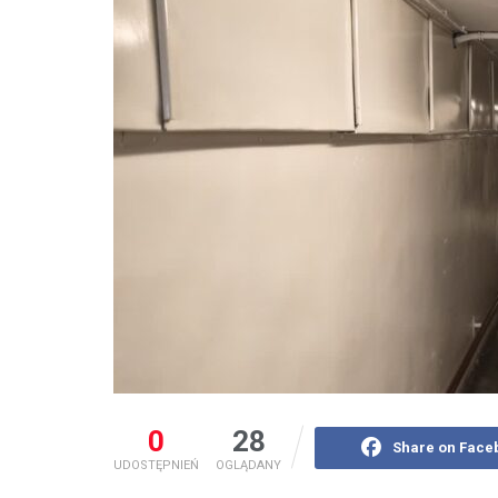
0
28
Share on Face
UDOSTĘPNIEŃ
OGLĄDANY