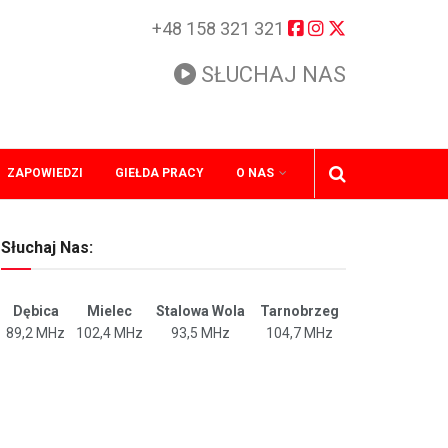
+48 158 321 321
SŁUCHAJ NAS
ZAPOWIEDZI
GIEŁDA PRACY
O NAS
Słuchaj Nas:
Dębica
Mielec
Stalowa Wola
Tarnobrzeg
89,2 MHz
102,4 MHz
93,5 MHz
104,7 MHz