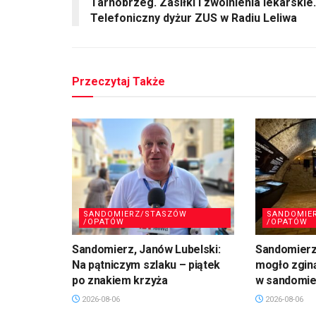
Tarnobrzeg. Zasiłki i zwolnienia lekarskie.
Telefoniczny dyżur ZUS w Radiu Leliwa
Przeczytaj Także
SANDOMIERZ/STASZÓW
SANDOMIE
/OPATÓW
/OPATÓW
Sandomierz, Janów Lubelski:
Sandomierz:
Na pątniczym szlaku – piątek
mogło zgin
po znakiem krzyża
w sandomie
2026-08-06
2026-08-06