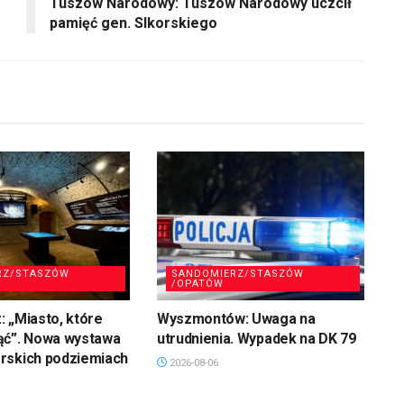
Tuszów Narodowy: Tuszów Narodowy uczcił
pamięć gen. SIkorskiego
RZ/STASZÓW
SANDOMIERZ/STASZÓW
/OPATÓW
 „Miasto, które
Wyszmontów: Uwaga na
ąć”. Nowa wystawa
utrudnienia. Wypadek na DK 79
rskich podziemiach
2026-08-06