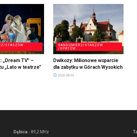
RZ/STASZÓW
SANDOMIERZ/STASZÓW
/OPATÓW
: „Dream TV” –
Dwikozy: Milionowe wsparcie
tu „Lato w teatrze”
dla zabytku w Górach Wysokich
2026-08-05
Dębica
- 89,2 MHz
T