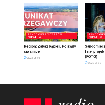
SANDOMIERZ/STASZÓW
SANDOMIE
/OPATÓW
/OPATÓW
Region: Zakaz kąpieli. Pojawiły
Sandomierz
się sinice
finał projek
(FOTO)
2026-08-06
2026-08-05