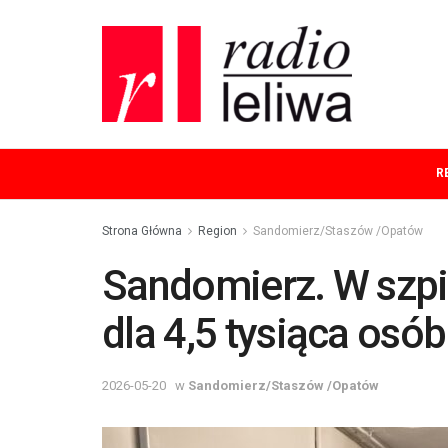
R
Strona Główna
Region
Sandomierz/Staszów /Opatów
Sandomierz. W szpi
dla 4,5 tysiąca osób
2026-05-20
w
Sandomierz/Staszów /Opatów