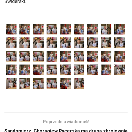
Świderski.
Poprzednia wiadomość
Sandomierz. Chorągiew Rycerska ma drugą zbrojownię