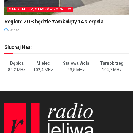
SANDOMIERZ/STASZÓW /OPATÓW
Region: ZUS będzie zamknięty 14 sierpnia
2026-08-07
Słuchaj Nas:
Dębica
Mielec
Stalowa Wola
Tarnobrzeg
89,2 MHz
102,4 MHz
93,5 MHz
104,7 MHz