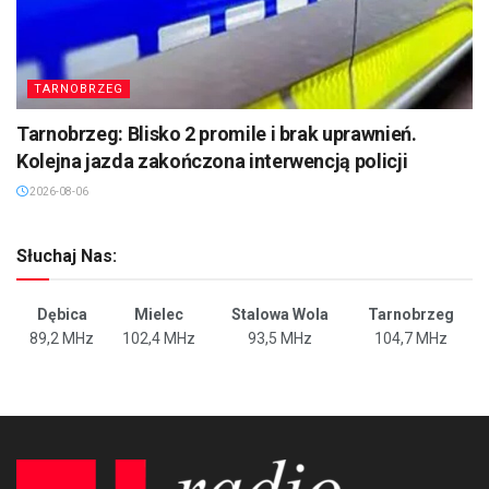
TARNOBRZEG
Tarnobrzeg: Blisko 2 promile i brak uprawnień.
Kolejna jazda zakończona interwencją policji
2026-08-06
Słuchaj Nas:
Dębica
Mielec
Stalowa Wola
Tarnobrzeg
89,2 MHz
102,4 MHz
93,5 MHz
104,7 MHz