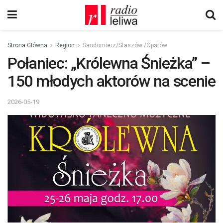
Strona Główna
Region
Sandomierz/Staszów /Opatów
Połaniec: „Królewna Śnieżka” –
150 młodych aktorów na scenie
2026-05-19