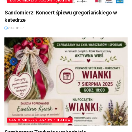
SANDOMIERZ/STASZÓW /OPATÓW
Sandomierz: Koncert śpiewu gregoriańskiego w
katedrze
2026-08-07
SANDOMIERZ/STASZÓW /OPATÓW