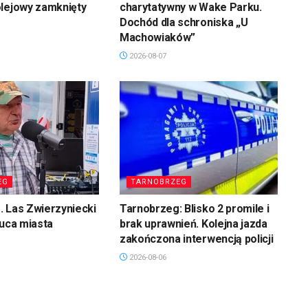
olejowy zamknięty
charytatywny w Wake Parku.
Dochód dla schroniska „U
Machowiaków”
2026-08-07
EG
TARNOBRZEG
 Las Zwierzyniecki
Tarnobrzeg: Blisko 2 promile i
łuca miasta
brak uprawnień. Kolejna jazda
zakończona interwencją policji
2026-08-06