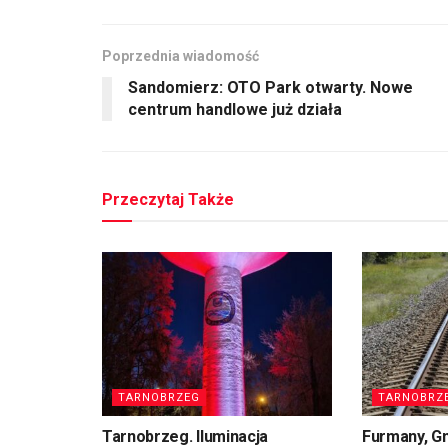
Poprzednia wiadomość
Sandomierz: OTO Park otwarty. Nowe
centrum handlowe już działa
Przeczytaj Także
TARNOBRZEG
TARNOBRZ
Tarnobrzeg. Iluminacja
Furmany, G