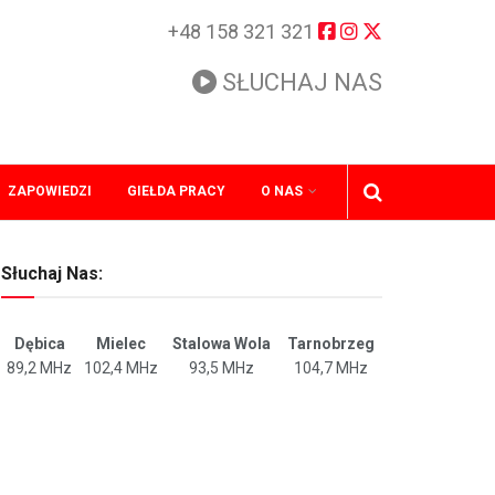
+48 158 321 321
SŁUCHAJ NAS
ZAPOWIEDZI
GIEŁDA PRACY
O NAS
Słuchaj Nas:
Dębica
Mielec
Stalowa Wola
Tarnobrzeg
89,2 MHz
102,4 MHz
93,5 MHz
104,7 MHz