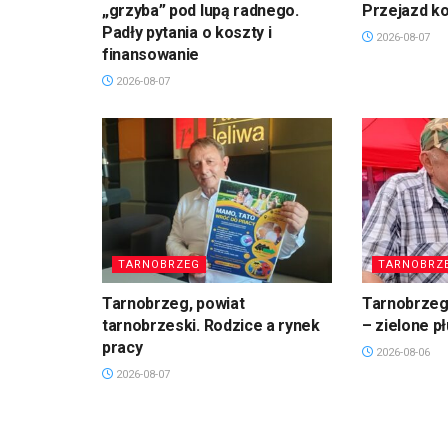
„grzyba” pod lupą radnego.
Przejazd k
Padły pytania o koszty i
2026-08-07
finansowanie
2026-08-07
TARNOBRZEG
TARNOBRZ
Tarnobrzeg, powiat
Tarnobrzeg.
tarnobrzeski. Rodzice a rynek
– zielone p
pracy
2026-08-06
2026-08-07