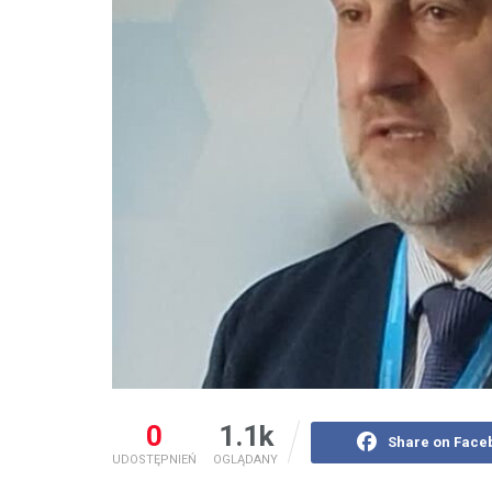
0
1.1k
Share on Face
UDOSTĘPNIEŃ
OGLĄDANY