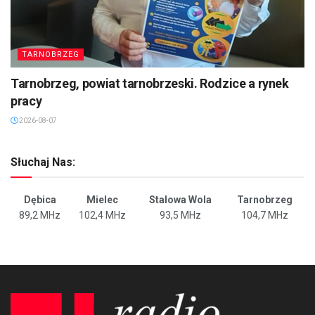
TARNOBRZEG
Tarnobrzeg, powiat tarnobrzeski. Rodzice a rynek
pracy
2026-08-07
Słuchaj Nas:
Dębica
Mielec
Stalowa Wola
Tarnobrzeg
89,2 MHz
102,4 MHz
93,5 MHz
104,7 MHz