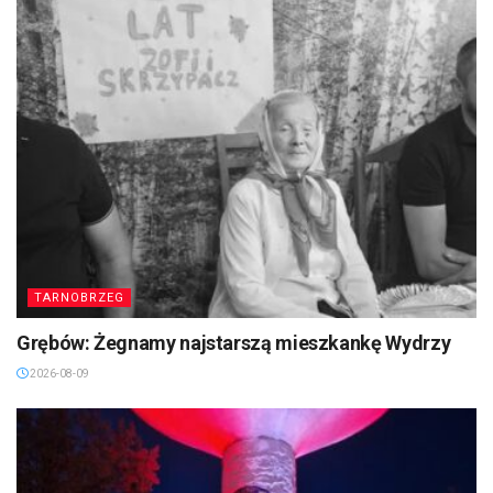
TARNOBRZEG
Grębów: Żegnamy najstarszą mieszkankę Wydrzy
2026-08-09