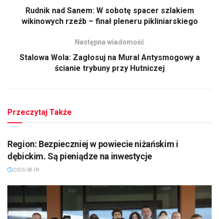
Rudnik nad Sanem: W sobotę spacer szlakiem
wikinowych rzeźb – finał pleneru pikliniarskiego
Następna wiadomość
Stalowa Wola: Zagłosuj na Mural Antysmogowy a
ścianie trybuny przy Hutniczej
Przeczytaj Także
MIELEC/DĘBICA/KOLBUSZOWA
Region: Bezpieczniej w powiecie niżańskim i
dębickim. Są pieniądze na inwestycje
2026-08-09