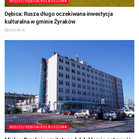
MIELEC/DĘBICA/KOLBUSZOWA
Dębica: Rusza długo oczekiwana inwestycja
kulturalna w gminie Żyraków
2026-08-05
MIELEC/DĘBICA/KOLBUSZOWA