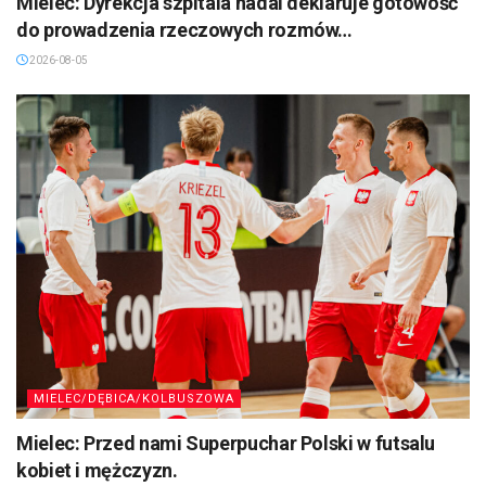
Mielec: Dyrekcja szpitala nadal deklaruje gotowość
do prowadzenia rzeczowych rozmów…
2026-08-05
MIELEC/DĘBICA/KOLBUSZOWA
Mielec: Przed nami Superpuchar Polski w futsalu
kobiet i mężczyzn.