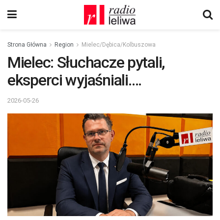
Strona Główna
Region
Mielec/Dębica/Kolbuszowa
Mielec: Słuchacze pytali,
eksperci wyjaśniali….
2026-05-26