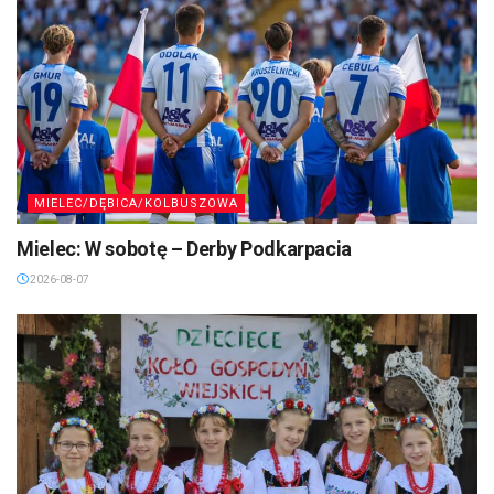
MIELEC/DĘBICA/KOLBUSZOWA
Mielec: W sobotę – Derby Podkarpacia
2026-08-07