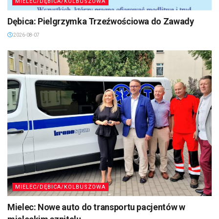
MIELEC/DĘBICA/KOLBUSZOWA
Dębica: Pielgrzymka Trzeźwościowa do Zawady
2026-08-07
MIELEC/DĘBICA/KOLBUSZOWA
Mielec: Nowe auto do transportu pacjentów w