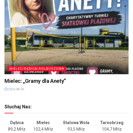
MIELEC/DĘBICA/KOLBUSZOWA
Mielec: „Gramy dla Anety”
2026-08-06
Słuchaj Nas:
Dębica
Mielec
Stalowa Wola
Tarnobrzeg
89,2 MHz
102,4 MHz
93,5 MHz
104,7 MHz