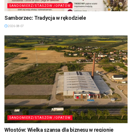
SANDOMIERZ/STASZÓW /OPATÓW
Samborzec: Tradycja w rękodziele
2026-08-07
SANDOMIERZ/STASZÓW /OPATÓW
Włostów: Wielka szansa dla biznesu w regionie