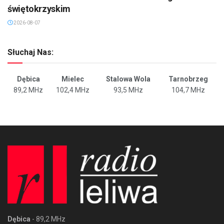
świętokrzyskim
2026-08-07
Słuchaj Nas:
Dębica
Mielec
Stalowa Wola
Tarnobrzeg
89,2 MHz
102,4 MHz
93,5 MHz
104,7 MHz
Dębica
- 89,2 MHz