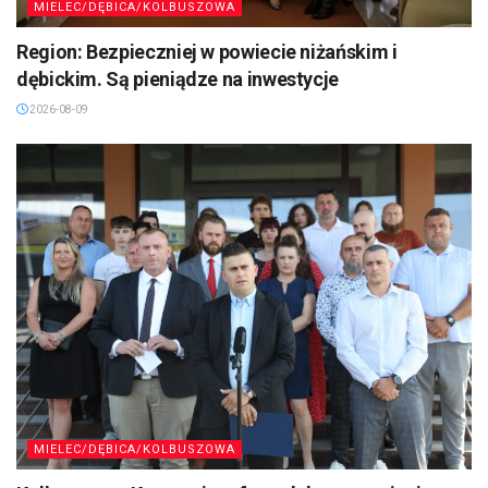
MIELEC/DĘBICA/KOLBUSZOWA
Region: Bezpieczniej w powiecie niżańskim i
dębickim. Są pieniądze na inwestycje
2026-08-09
MIELEC/DĘBICA/KOLBUSZOWA