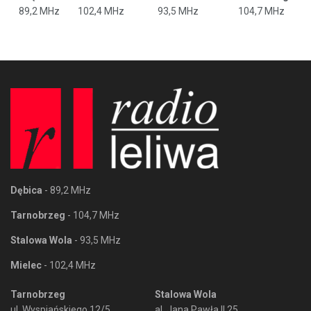
89,2 MHz
102,4 MHz
93,5 MHz
104,7 MHz
Dębica
- 89,2 MHz
Tarnobrzeg
- 104,7 MHz
Stalowa Wola
- 93,5 MHz
Mielec
- 102,4 MHz
Tarnobrzeg
Stalowa Wola
ul. Wyspiańskiego 12/5
al. Jana Pawła II 25