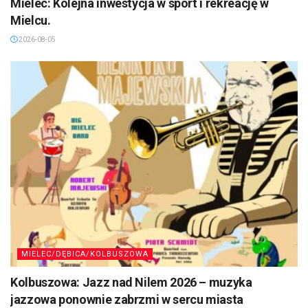
Mielec: Kolejna inwestycja w sport i rekreację w
Mielcu.
2026-08-05
MIELEC/DĘBICA/KOLBUSZOWA
Kolbuszowa: Jazz nad Nilem 2026 – muzyka
jazzowa ponownie zabrzmi w sercu miasta