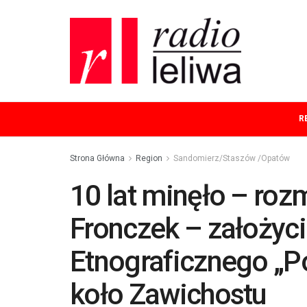
R
Strona Główna
Region
Sandomierz/Staszów /Opatów
10 lat minęło – ro
Fronczek – założyci
Etnograficznego „P
koło Zawichostu