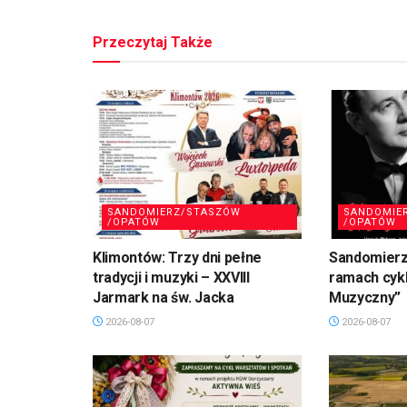
Przeczytaj Także
SANDOMIERZ/STASZÓW
SANDOMIE
/OPATÓW
/OPATÓW
Klimontów: Trzy dni pełne
Sandomierz
tradycji i muzyki – XXVIII
ramach cykl
Jarmark na św. Jacka
Muzyczny”
2026-08-07
2026-08-07