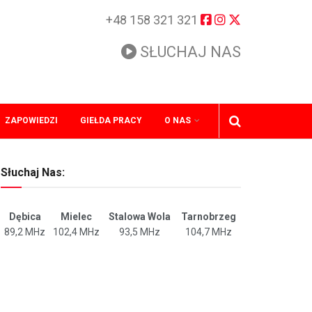
+48 158 321 321
SŁUCHAJ NAS
ZAPOWIEDZI
GIEŁDA PRACY
O NAS
Słuchaj Nas:
Dębica
Mielec
Stalowa Wola
Tarnobrzeg
89,2 MHz
102,4 MHz
93,5 MHz
104,7 MHz