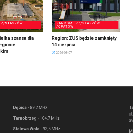
RZ/STASZÓW
SANDOMIERZ/STASZÓW
/OPATÓW
elka szansa dla
Region: ZUS będzie zamknięty
egionie
14 sierpnia
skim
2026-08-07
Dębica
- 89,2 MHz
T
ul
Tarnobrzeg
- 104,7 MHz
3
Stalowa Wola
- 93,5 MHz
M