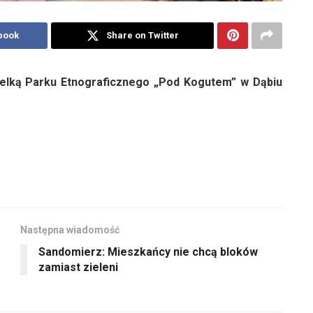
book
Share on Twitter
elką Parku Etnograficznego „Pod Kogutem” w Dąbiu
Następna wiadomość
Sandomierz: Mieszkańcy nie chcą bloków
zamiast zieleni