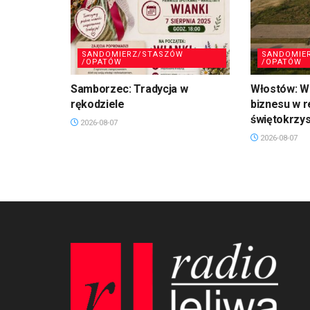
SANDOMIERZ/STASZÓW
SANDOMIE
/OPATÓW
/OPATÓW
Samborzec: Tradycja w
Włostów: Wi
rękodziele
biznesu w r
świętokrzy
2026-08-07
2026-08-07