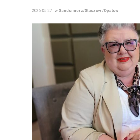
2026-05-27
w
Sandomierz/Staszów /Opatów