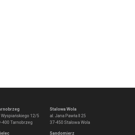
arnobrzeg
Stalowa Wola
. Wyspiańskiego 12/5
al. Jana Pawła II 25
9-400 Tarnobrzeg
37-450 Stalowa Wola
ielec
Sandomierz