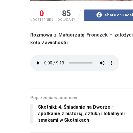
0
85
Share on Face
UDOSTĘPNIEŃ
OGLĄDANY
Rozmowa z Małgorzatą Fronczek – założyci
koło Zawichostu
Poprzednia wiadomość
Skotniki: 4. Śniadanie na Dworze –
spotkanie z historią, sztuką i lokalnymi
smakami w Skotnikach