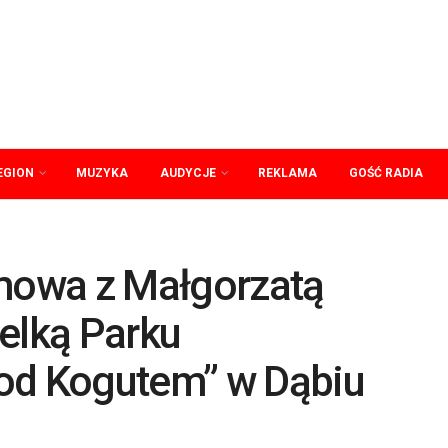
EGION
MUZYKA
AUDYCJE
REKLAMA
GOŚĆ RADIA
zmowa z Małgorzatą
elką Parku
od Kogutem” w Dąbiu