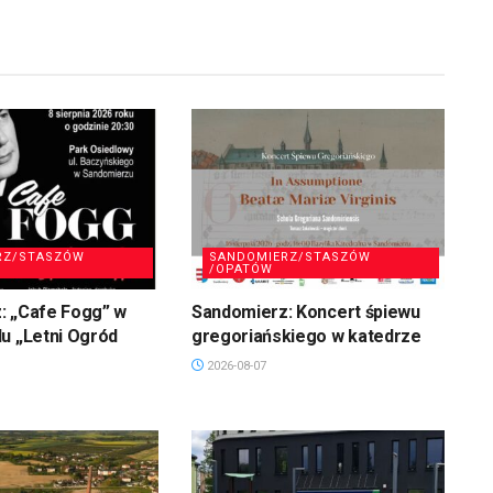
RZ/STASZÓW
SANDOMIERZ/STASZÓW
/OPATÓW
: „Cafe Fogg” w
Sandomierz: Koncert śpiewu
u „Letni Ogród
gregoriańskiego w katedrze
2026-08-07