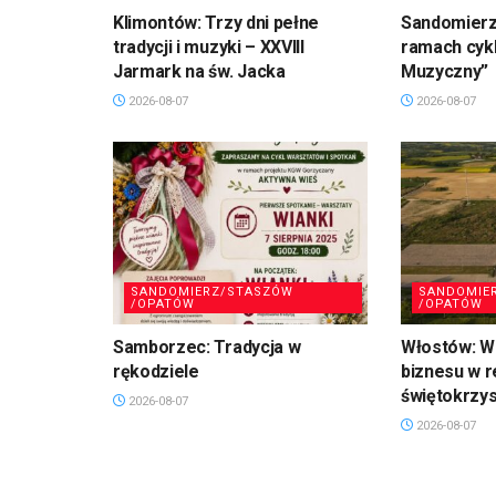
Klimontów: Trzy dni pełne
Sandomierz
tradycji i muzyki – XXVIII
ramach cykl
Jarmark na św. Jacka
Muzyczny”
2026-08-07
2026-08-07
SANDOMIERZ/STASZÓW
SANDOMIE
/OPATÓW
/OPATÓW
Samborzec: Tradycja w
Włostów: Wi
rękodziele
biznesu w r
świętokrzy
2026-08-07
2026-08-07