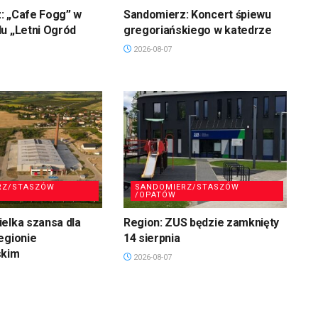
: „Cafe Fogg” w
Sandomierz: Koncert śpiewu
u „Letni Ogród
gregoriańskiego w katedrze
2026-08-07
RZ/STASZÓW
SANDOMIERZ/STASZÓW
/OPATÓW
elka szansa dla
Region: ZUS będzie zamknięty
egionie
14 sierpnia
skim
2026-08-07