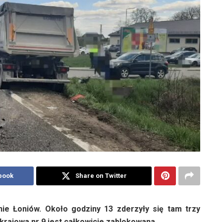
book
Share on Twitter
e Łoniów. Około godziny 13 zderzyły się tam trzy
krajowa nr 9 jest całkowicie zablokowana.