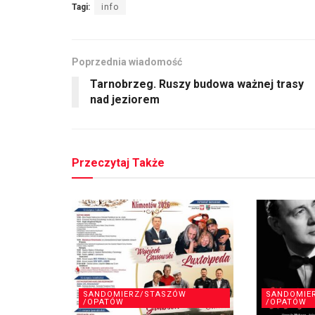
Tagi:
info
Poprzednia wiadomość
Tarnobrzeg. Ruszy budowa ważnej trasy
nad jeziorem
Przeczytaj Także
SANDOMIERZ/STASZÓW
SANDOMIE
/OPATÓW
/OPATÓW