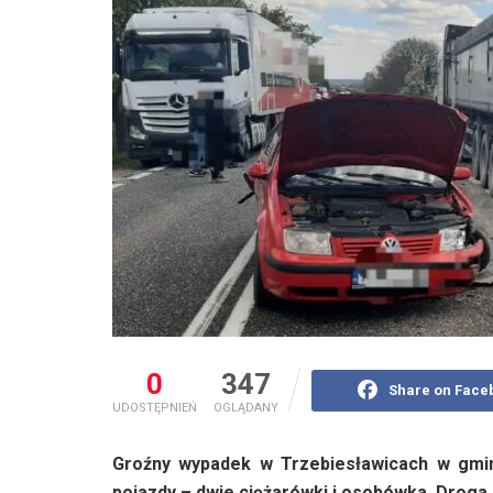
0
347
Share on Face
UDOSTĘPNIEŃ
OGLĄDANY
Groźny wypadek w Trzebiesławicach w gmini
pojazdy – dwie ciężarówki i osobówka. Droga 