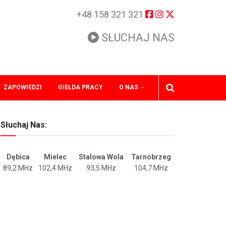
+48 158 321 321
SŁUCHAJ NAS
ZAPOWIEDZI
GIEŁDA PRACY
O NAS
Słuchaj Nas:
Dębica
Mielec
Stalowa Wola
Tarnobrzeg
89,2 MHz
102,4 MHz
93,5 MHz
104,7 MHz