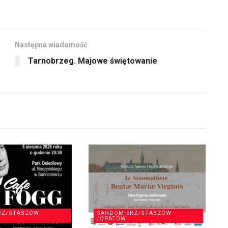
Następna wiadomość
Tarnobrzeg. Majowe świętowanie
RZ/STASZÓW
SANDOMIERZ/STASZÓW
/OPATÓW