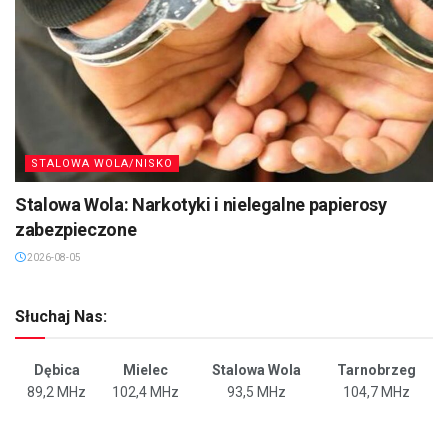
STALOWA WOLA/NISKO
Stalowa Wola: Narkotyki i nielegalne papierosy
zabezpieczone
2026-08-05
Słuchaj Nas:
Dębica
Mielec
Stalowa Wola
Tarnobrzeg
89,2 MHz
102,4 MHz
93,5 MHz
104,7 MHz