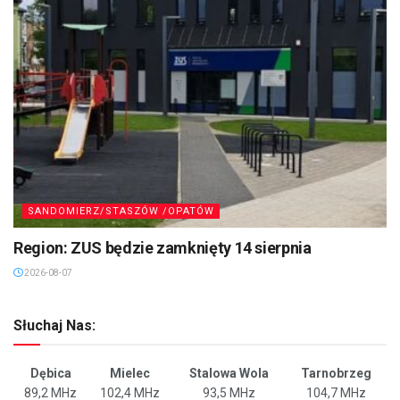
SANDOMIERZ/STASZÓW /OPATÓW
Region: ZUS będzie zamknięty 14 sierpnia
2026-08-07
Słuchaj Nas:
Dębica
Mielec
Stalowa Wola
Tarnobrzeg
89,2 MHz
102,4 MHz
93,5 MHz
104,7 MHz