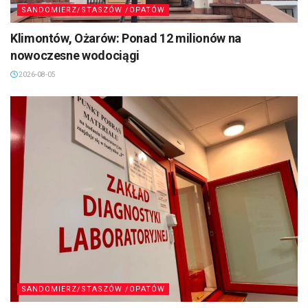
SANDOMIERZ/STASZÓW /OPATÓW
Klimontów, Ożarów: Ponad 12 milionów na
nowoczesne wodociągi
2026-08-05
SANDOMIERZ/STASZÓW /OPATÓW