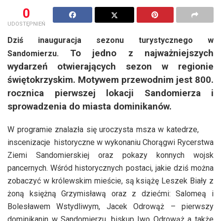
0
UDOSTĘPNIEŃ
Dziś inauguracja sezonu turystycznego w
T
o jedno z najważniejszych
Sandomierzu.
wydarzeń otwierających sezon w regionie
świętokrzyskim.
Motywem przewodnim jest
800.
rocznica pierwszej lokacji Sandomierza i
sprowadzenia do miasta dominikanów.
W programie znalazła się uroczysta msza w katedrze,
inscenizacje historyczne w wykonaniu Chorągwi Rycerstwa
Ziemi Sandomierskiej oraz pokazy konnych wojsk
pancernych. Wśród historycznych postaci, jakie dziś można
zobaczyć w królewskim mieście, są książę Leszek Biały z
żoną księżną Grzymisławą oraz z dziećmi: Salomeą i
Bolesławem Wstydliwym, Jacek Odrowąż – pierwszy
dominikanin w Sandomierzu, biskup Iwo Odrowąż a także