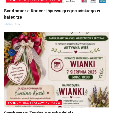
SANDOMIERZ/STASZÓW /OPATÓW
Sandomierz: Koncert śpiewu gregoriańskiego w
katedrze
2026-08-07
SANDOMIERZ/STASZÓW /OPATÓW