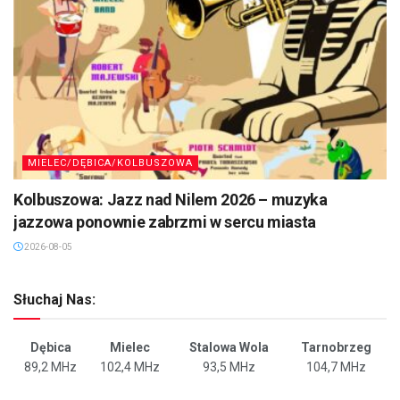
MIELEC/DĘBICA/KOLBUSZOWA
Kolbuszowa: Jazz nad Nilem 2026 – muzyka
jazzowa ponownie zabrzmi w sercu miasta
2026-08-05
Słuchaj Nas:
Dębica
Mielec
Stalowa Wola
Tarnobrzeg
89,2 MHz
102,4 MHz
93,5 MHz
104,7 MHz