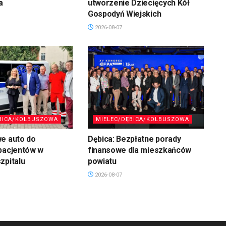
a
utworzenie Dziecięcych Kół
Gospodyń Wiejskich
2026-08-07
BICA/KOLBUSZOWA
MIELEC/DĘBICA/KOLBUSZOWA
we auto do
Dębica: Bezpłatne porady
pacjentów w
finansowe dla mieszkańców
zpitalu
powiatu
2026-08-07