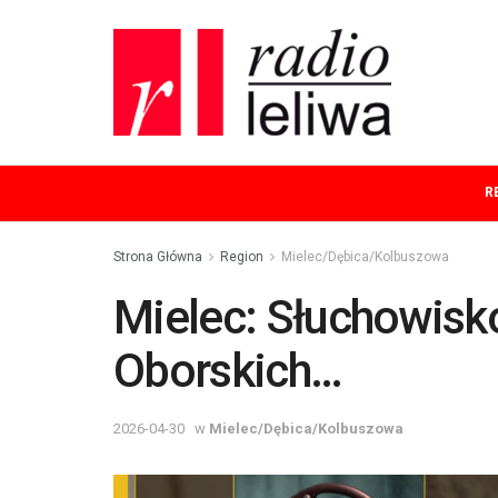
R
Strona Główna
Region
Mielec/Dębica/Kolbuszowa
Mielec: Słuchowisk
Oborskich…
2026-04-30
w
Mielec/Dębica/Kolbuszowa