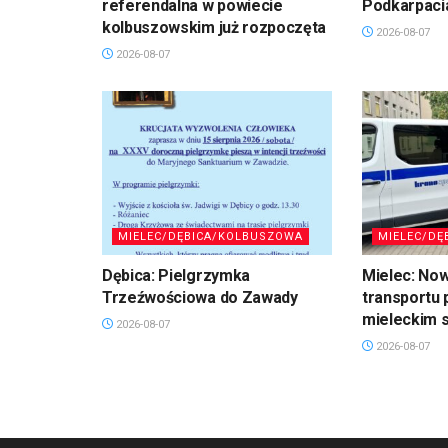
referendalna w powiecie
Podkarpaci
kolbuszowskim już rozpoczęta
2026-08-07
2026-08-07
MIELEC/DĘBICA/KOLBUSZOWA
MIELEC/DĘ
Dębica: Pielgrzymka
Mielec: No
Trzeźwościowa do Zawady
transportu 
mieleckim s
2026-08-07
2026-08-07