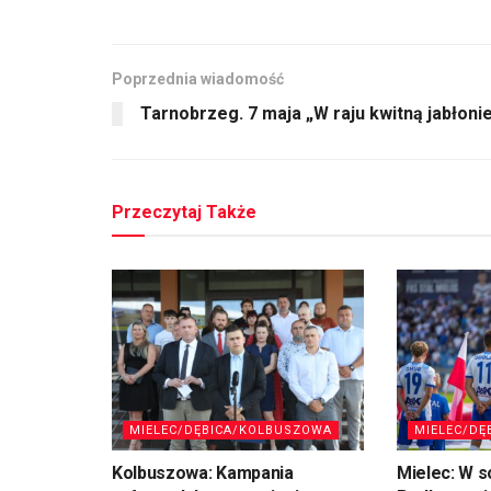
Poprzednia wiadomość
Tarnobrzeg. 7 maja „W raju kwitną jabłoni
Przeczytaj Także
MIELEC/DĘBICA/KOLBUSZOWA
MIELEC/DĘ
Kolbuszowa: Kampania
Mielec: W s