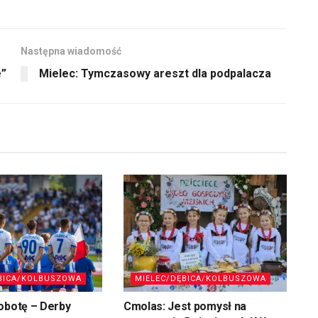
Następna wiadomość
e”
Mielec: Tymczasowy areszt dla podpalacza
BICA/KOLBUSZOWA
MIELEC/DĘBICA/KOLBUSZOWA
obotę – Derby
Cmolas: Jest pomysł na