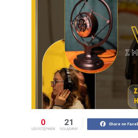
0
21
Share on Face
UDOSTĘPNIEŃ
OGLĄDANY