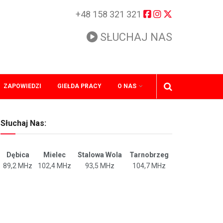
+48 158 321 321
SŁUCHAJ NAS
ZAPOWIEDZI
GIEŁDA PRACY
O NAS
Słuchaj Nas:
Dębica
Mielec
Stalowa Wola
Tarnobrzeg
89,2 MHz
102,4 MHz
93,5 MHz
104,7 MHz