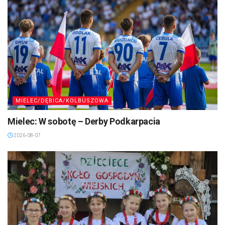
MIELEC/DĘBICA/KOLBUSZOWA
Mielec: W sobotę – Derby Podkarpacia
2026-08-07