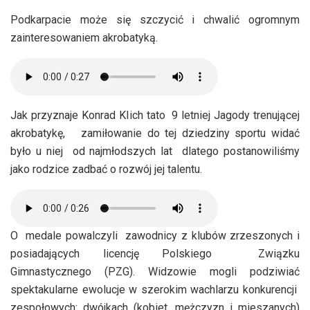
Podkarpacie może się szczycić i chwalić ogromnym
zainteresowaniem akrobatyką.
Jak przyznaje Konrad KIich tato 9 letniej Jagody trenującej
akrobatykę, zamiłowanie do tej dziedziny sportu widać
było u niej od najmłodszych lat dlatego postanowiliśmy
jako rodzice zadbać o rozwój jej talentu.
O medale powalczyli zawodnicy z klubów zrzeszonych i
posiadających licencję Polskiego Związku
Gimnastycznego (PZG). Widzowie mogli podziwiać
spektakularne ewolucje w szerokim wachlarzu konkurencji
zespołowych: dwójkach (kobiet, mężczyzn i mieszanych)