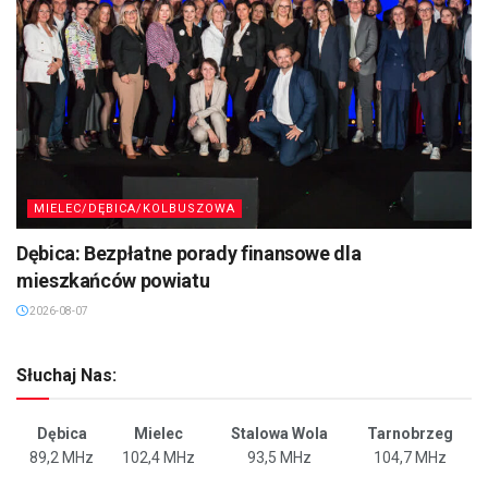
MIELEC/DĘBICA/KOLBUSZOWA
Dębica: Bezpłatne porady finansowe dla
mieszkańców powiatu
2026-08-07
Słuchaj Nas:
Dębica
Mielec
Stalowa Wola
Tarnobrzeg
89,2 MHz
102,4 MHz
93,5 MHz
104,7 MHz