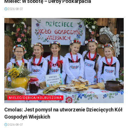
Mielec: W sobotę – Derby Podkarpacia
2026-08-07
MIELEC/DĘBICA/KOLBUSZOWA
Cmolas: Jest pomysł na utworzenie Dziecięcych Kół
Gospodyń Wiejskich
2026-08-07