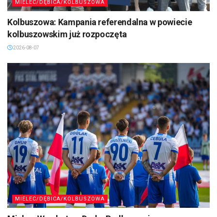
MIELEC/DĘBICA/KOLBUSZOWA
Kolbuszowa: Kampania referendalna w powiecie
kolbuszowskim już rozpoczęta
2026-08-07
MIELEC/DĘBICA/KOLBUSZOWA