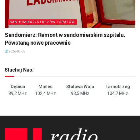
SANDOMIERZ/STASZÓW /OPATÓW
Sandomierz: Remont w sandomierskim szpitalu.
Powstaną nowe pracownie
2026-08-05
Słuchaj Nas:
Dębica
Mielec
Stalowa Wola
Tarnobrzeg
89,2 MHz
102,4 MHz
93,5 MHz
104,7 MHz