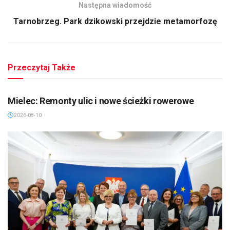
Następna wiadomość
Tarnobrzeg. Park dzikowski przejdzie metamorfozę
Przeczytaj Także
MIELEC/DĘBICA/KOLBUSZOWA
Mielec: Remonty ulic i nowe ścieżki rowerowe
2026-08-10