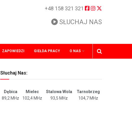
+48 158 321 321
SŁUCHAJ NAS
ZAPOWIEDZI
GIEŁDA PRACY
O NAS
Słuchaj Nas:
Dębica
Mielec
Stalowa Wola
Tarnobrzeg
89,2 MHz
102,4 MHz
93,5 MHz
104,7 MHz