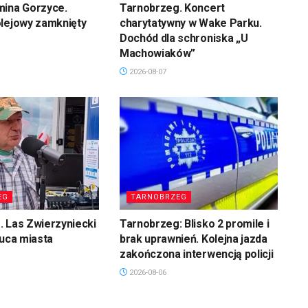
mina Gorzyce.
Tarnobrzeg. Koncert
olejowy zamknięty
charytatywny w Wake Parku.
Dochód dla schroniska „U
Machowiaków”
2026-08-07
EG
TARNOBRZEG
 Las Zwierzyniecki
Tarnobrzeg: Blisko 2 promile i
łuca miasta
brak uprawnień. Kolejna jazda
zakończona interwencją policji
2026-08-06