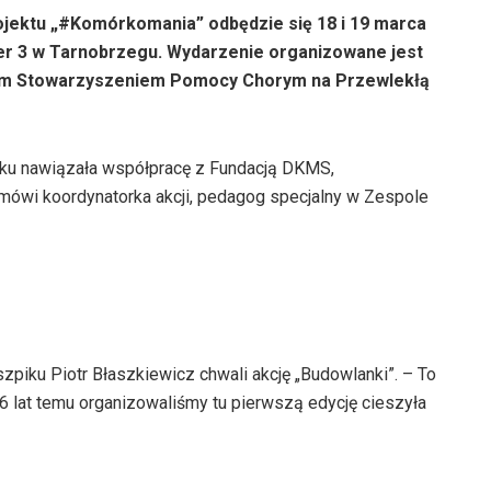
ojektu „#Komórkomania” odbędzie się 18 i 19 marca
er 3 w Tarnobrzegu. Wydarzenie organizowane jest
wym Stowarzyszeniem Pomocy Chorym na Przewlekłą
oku nawiązała współpracę z Fundacją DKMS,
 mówi koordynatorka akcji, pedagog specjalny w Zespole
szpiku Piotr Błaszkiewicz chwali akcję „Budowlanki”. – To
6 lat temu organizowaliśmy tu pierwszą edycję cieszyła