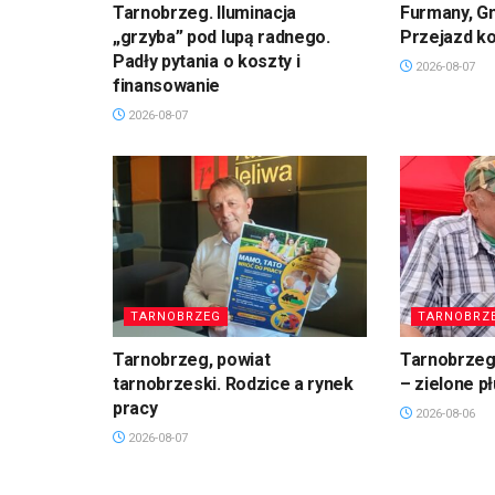
Tarnobrzeg. Iluminacja
Furmany, G
„grzyba” pod lupą radnego.
Przejazd k
Padły pytania o koszty i
2026-08-07
finansowanie
2026-08-07
TARNOBRZEG
TARNOBRZ
Tarnobrzeg, powiat
Tarnobrzeg.
tarnobrzeski. Rodzice a rynek
– zielone p
pracy
2026-08-06
2026-08-07