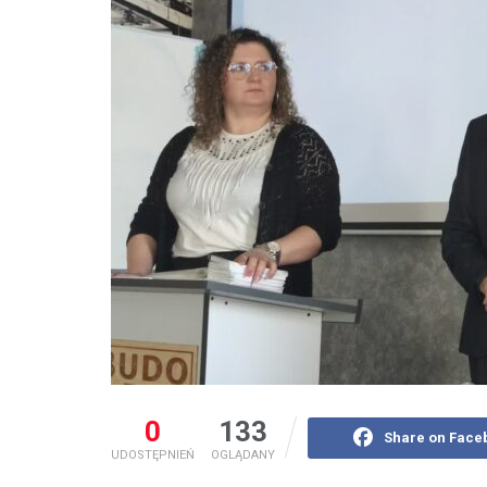
0
133
Share on Face
UDOSTĘPNIEŃ
OGLĄDANY