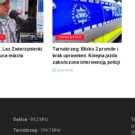
EG
TARNOBRZEG
 Las Zwierzyniecki
Tarnobrzeg: Blisko 2 promile i
łuca miasta
brak uprawnień. Kolejna jazda
zakończona interwencją policji
2026-08-06
Dębica
- 89,2 MHz
T
ul
Tarnobrzeg
- 104,7 MHz
3