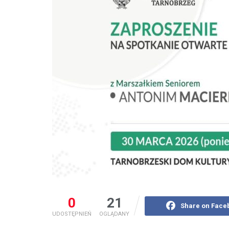
0
21
Share on Face
UDOSTĘPNIEŃ
OGLĄDANY