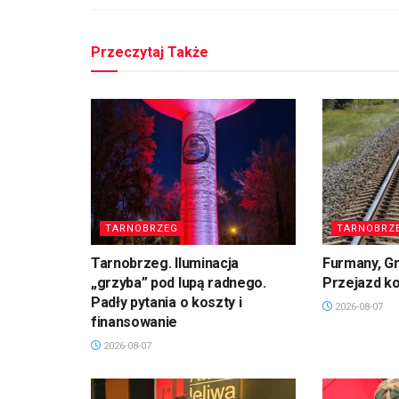
Przeczytaj Także
TARNOBRZEG
TARNOBRZ
Tarnobrzeg. Iluminacja
Furmany, G
„grzyba” pod lupą radnego.
Przejazd k
Padły pytania o koszty i
2026-08-07
finansowanie
2026-08-07