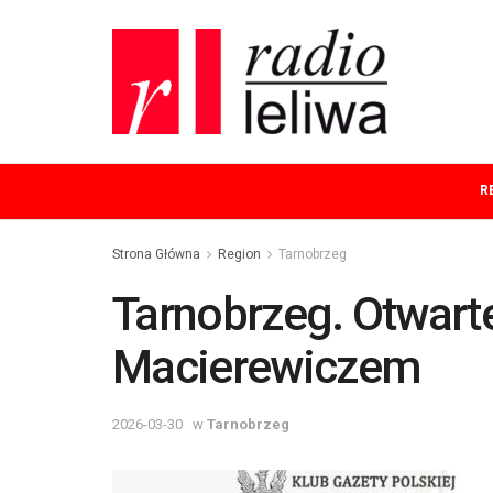
R
Strona Główna
Region
Tarnobrzeg
Tarnobrzeg. Otwart
Macierewiczem
2026-03-30
w
Tarnobrzeg