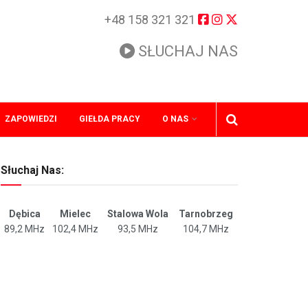
+48 158 321 321
SŁUCHAJ NAS
ZAPOWIEDZI
GIEŁDA PRACY
O NAS
Słuchaj Nas:
Dębica
Mielec
Stalowa Wola
Tarnobrzeg
89,2 MHz
102,4 MHz
93,5 MHz
104,7 MHz