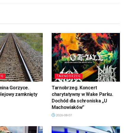
EG
TARNOBRZEG
mina Gorzyce.
Tarnobrzeg. Koncert
olejowy zamknięty
charytatywny w Wake Parku.
Dochód dla schroniska „U
Machowiaków”
2026-08-07