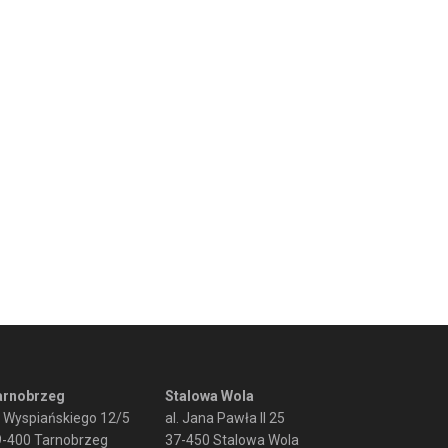
arnobrzeg
Stalowa Wola
. Wyspiańskiego 12/5
al. Jana Pawła II 25
9-400 Tarnobrzeg
37-450 Stalowa Wola