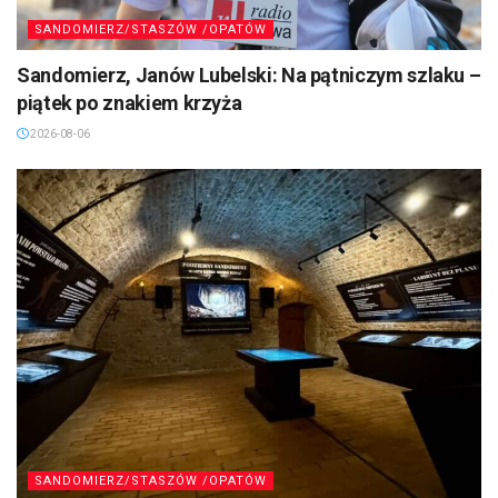
SANDOMIERZ/STASZÓW /OPATÓW
Sandomierz, Janów Lubelski: Na pątniczym szlaku –
piątek po znakiem krzyża
2026-08-06
SANDOMIERZ/STASZÓW /OPATÓW