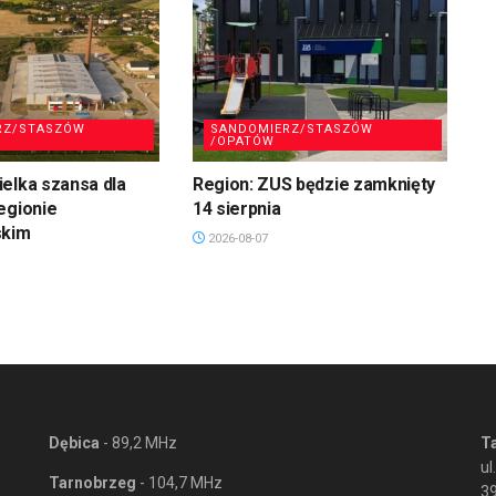
RZ/STASZÓW
SANDOMIERZ/STASZÓW
/OPATÓW
elka szansa dla
Region: ZUS będzie zamknięty
egionie
14 sierpnia
skim
2026-08-07
Dębica
- 89,2 MHz
T
ul
Tarnobrzeg
- 104,7 MHz
3