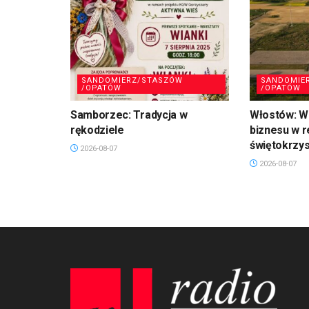
SANDOMIERZ/STASZÓW
SANDOMIE
/OPATÓW
/OPATÓW
Samborzec: Tradycja w
Włostów: Wi
rękodziele
biznesu w r
świętokrzy
2026-08-07
2026-08-07