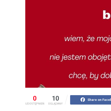
0
10
Share on Face
UDOSTĘPNIEŃ
OGLĄDANY