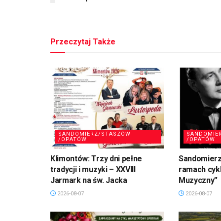
Przeczytaj Także
SANDOMIERZ/STASZÓW
SANDOMIE
/OPATÓW
/OPATÓW
Klimontów: Trzy dni pełne
Sandomierz
tradycji i muzyki – XXVIII
ramach cykl
Jarmark na św. Jacka
Muzyczny”
2026-08-07
2026-08-07