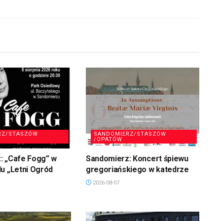
RZ/STASZÓW
SANDOMIERZ/STASZÓW
/OPATÓW
: „Cafe Fogg” w
Sandomierz: Koncert śpiewu
u „Letni Ogród
gregoriańskiego w katedrze
2026-08-07