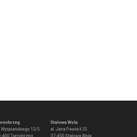
arnobrzeg
Stalowa Wola
. Wyspiańskiego 12/5
al. Jana Pawła II 25
9-400 Tarnobrzeg
37-450 Stalowa Wola