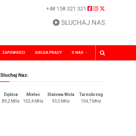
+48 158 321 321
SŁUCHAJ NAS
ZAPOWIEDZI
GIEŁDA PRACY
O NAS
Słuchaj Nas:
Dębica
Mielec
Stalowa Wola
Tarnobrzeg
89,2 MHz
102,4 MHz
93,5 MHz
104,7 MHz