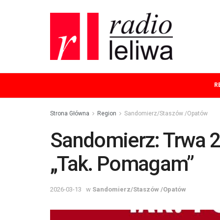
R
Strona Główna
Region
Sandomierz/Staszów /Opatów
Sandomierz: Trwa 2
„Tak. Pomagam”
2026-03-13
w
Sandomierz/Staszów /Opatów