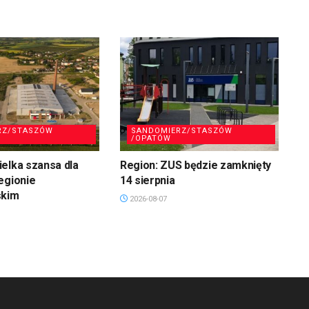
RZ/STASZÓW
SANDOMIERZ/STASZÓW
/OPATÓW
elka szansa dla
Region: ZUS będzie zamknięty
egionie
14 sierpnia
skim
2026-08-07