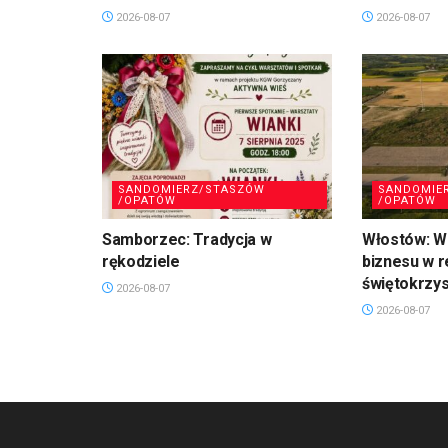
2026-08-07
2026-08-07
SANDOMIERZ/STASZÓW
SANDOMIE
/OPATÓW
/OPATÓW
Samborzec: Tradycja w
Włostów: Wi
rękodziele
biznesu w r
świętokrzy
2026-08-07
2026-08-07