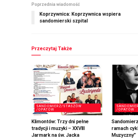
Poprzednia wiadomość
Koprzywnica: Koprzywnica wspiera
sandomierski szpital
Przeczytaj Także
SANDOMIERZ/STASZÓW
SANDOMIE
/OPATÓW
/OPATÓW
Klimontów: Trzy dni pełne
Sandomierz
tradycji i muzyki – XXVIII
ramach cykl
Jarmark na św. Jacka
Muzyczny”