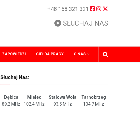
+48 158 321 321
SŁUCHAJ NAS
ZAPOWIEDZI
GIEŁDA PRACY
O NAS
Słuchaj Nas:
Dębica
Mielec
Stalowa Wola
Tarnobrzeg
89,2 MHz
102,4 MHz
93,5 MHz
104,7 MHz