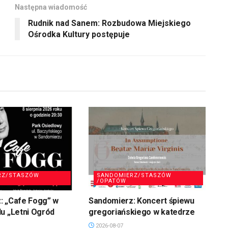
Następna wiadomość
Rudnik nad Sanem: Rozbudowa Miejskiego
Ośrodka Kultury postępuje
RZ/STASZÓW
SANDOMIERZ/STASZÓW
/OPATÓW
: „Cafe Fogg” w
Sandomierz: Koncert śpiewu
u „Letni Ogród
gregoriańskiego w katedrze
2026-08-07