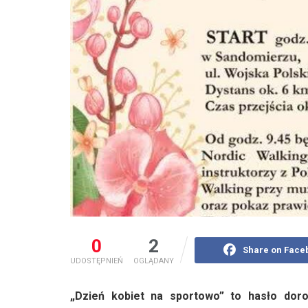
0
2
Share on Face
UDOSTĘPNIEŃ
OGLĄDANY
„Dzień kobiet na sportowo” to hasło dor