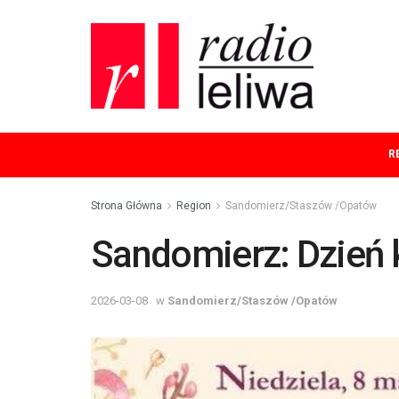
R
Strona Główna
Region
Sandomierz/Staszów /Opatów
Sandomierz: Dzień 
2026-03-08
w
Sandomierz/Staszów /Opatów