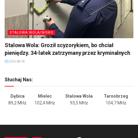
STALOWA WOLA/NISKO
Stalowa Wola: Groził scyzorykiem, bo chciał
pieniędzy. 34-latek zatrzymany przez kryminalnych
2026-08-05
Słuchaj Nas:
Dębica
Mielec
Stalowa Wola
Tarnobrzeg
89,2 MHz
102,4 MHz
93,5 MHz
104,7 MHz