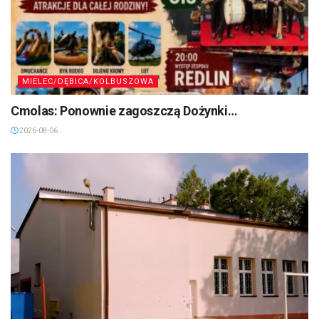
MIELEC/DĘBICA/KOLBUSZOWA
Cmolas: Ponownie zagoszczą Dożynki…
2026-08-06