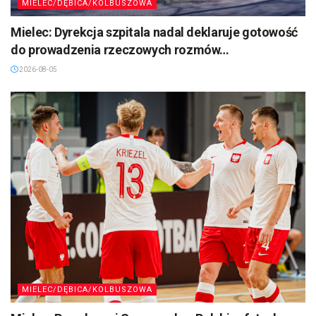
MIELEC/DĘBICA/KOLBUSZOWA
Mielec: Dyrekcja szpitala nadal deklaruje gotowość
do prowadzenia rzeczowych rozmów…
2026-08-05
MIELEC/DĘBICA/KOLBUSZOWA