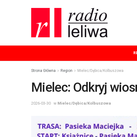
R
Strona Główna
Region
Mielec/Dębica/Kolbuszowa
Mielec: Odkryj wio
2026-03-30
w
Mielec/Dębica/Kolbuszowa