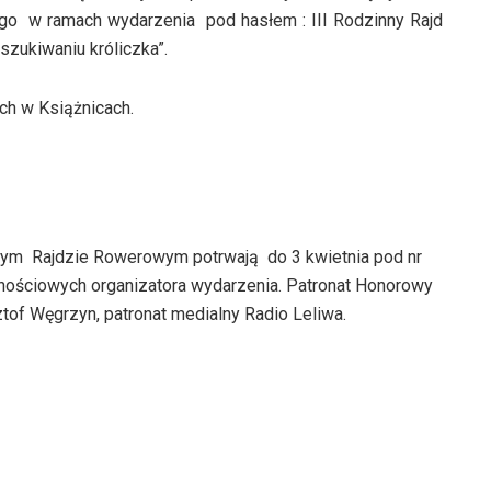
go w ramach wydarzenia pod hasłem : III Rodzinny Rajd
zukiwaniu króliczka”.
h w Książnicach.
nnym Rajdzie Rowerowym potrwają do 3 kwietnia pod nr
znościowych organizatora wydarzenia. Patronat Honorowy
of Węgrzyn, patronat medialny Radio Leliwa.