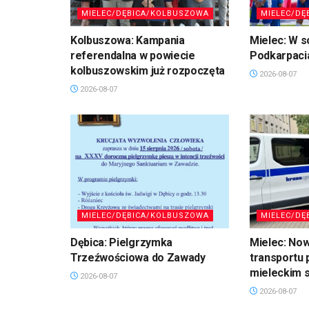
MIELEC/DĘBICA/KOLBUSZOWA
MIELEC/DĘ
Kolbuszowa: Kampania
Mielec: W s
referendalna w powiecie
Podkarpaci
kolbuszowskim już rozpoczęta
2026-08-07
2026-08-07
MIELEC/DĘBICA/KOLBUSZOWA
MIELEC/DĘ
Dębica: Pielgrzymka
Mielec: No
Trzeźwościowa do Zawady
transportu 
mieleckim s
2026-08-07
2026-08-07