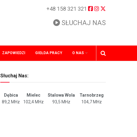
+48 158 321 321
SŁUCHAJ NAS
ZAPOWIEDZI
GIEŁDA PRACY
O NAS
Słuchaj Nas:
Dębica
Mielec
Stalowa Wola
Tarnobrzeg
89,2 MHz
102,4 MHz
93,5 MHz
104,7 MHz