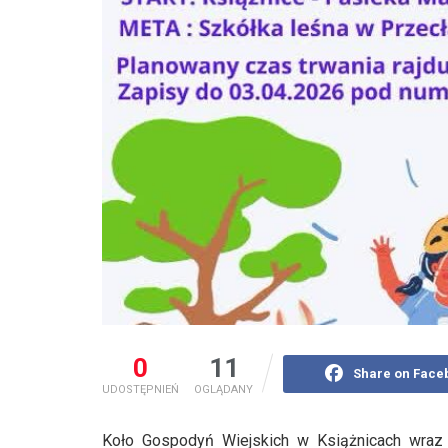
0
11
Share on Face
UDOSTĘPNIEŃ
OGLĄDANY
Koło Gospodyń Wiejskich w Książnicach wraz