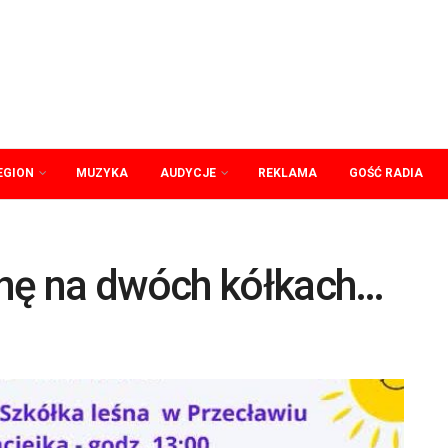
EGION
MUZYKA
AUDYCJE
REKLAMA
GOŚĆ RADIA
snę na dwóch kółkach…