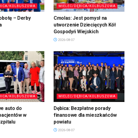
BICA/KOLBUSZOWA
MIELEC/DĘBICA/KOLBUSZOWA
obotę – Derby
Cmolas: Jest pomysł na
a
utworzenie Dziecięcych Kół
Gospodyń Wiejskich
2026-08-07
BICA/KOLBUSZOWA
MIELEC/DĘBICA/KOLBUSZOWA
we auto do
Dębica: Bezpłatne porady
pacjentów w
finansowe dla mieszkańców
zpitalu
powiatu
2026-08-07